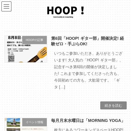
コ
ナ
ン
ビ
テ
ゲ
ン
ー
ツ
シ
へ
ョ
ス
ン
第6回「HOOP! ギター部」開催決定! 経
キ
に
HOOPの記事
験ゼロ・手ぶらOK!
ッ
移
プ
動
いつもご参加いただき、ありがとうござ
います! 大人気の「HOOP! ギター部」、
記念すべき第6回の開催が決定しまし
た! これまで参加してくださった方も、
今回初めての方も、大歓迎です。 「ギ
タ […]
続きを読む
毎月月末水曜日は「MORNING YOGA」
イベント情報
枚方にあるコワーキングスペースHOOP!