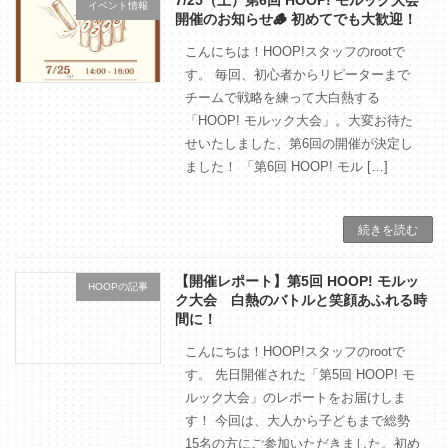
7/25（土）第6回 HOOP! モルック大会
イベント情報
開催のお知らせ🪵 初めてでも大歓迎！
こんにちは！HOOP!スタッフのrootで
す。 毎回、初心者からリピーターまで
チームで戦略を練って大白熱する
「HOOP! モルック大会」。大変お待た
せいたしました、第6回の開催が決定し
ました！ 「第6回 HOOP! モル […]
続きを読む
【開催レポート】第5回 HOOP! モルッ
HOOPの記事
ク大会 白熱のバトルと笑顔あふれる時
間に！
こんにちは！HOOP!スタッフのrootで
す。 先日開催された「第5回 HOOP! モ
ルック大会」のレポートをお届けしま
す！ 今回は、大人から子どもまで総勢
15名の方にご参加いただきました。初め