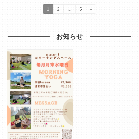
固
固
固
1
2
…
5
»
定
定
定
投
ペ
ペ
ペ
稿
ー
ー
ー
の
ジ
ジ
ジ
お知らせ
ペ
ー
ジ
送
り