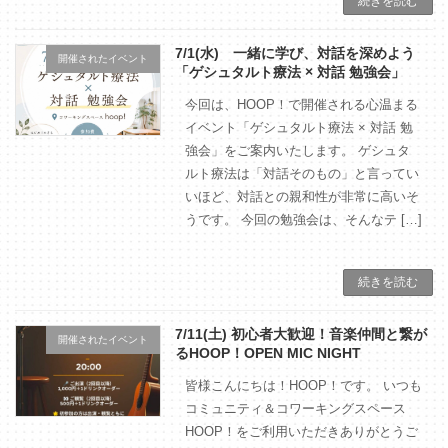
続きを読む
7/1(水) 一緒に学び、対話を深めよう
開催されたイベント
「ゲシュタルト療法 × 対話 勉強会」
今回は、HOOP！で開催される心温まる
イベント「ゲシュタルト療法 × 対話 勉
強会」をご案内いたします。 ゲシュタ
ルト療法は「対話そのもの」と言ってい
いほど、対話との親和性が非常に高いそ
うです。 今回の勉強会は、そんなテ […]
続きを読む
7/11(土) 初心者大歓迎！音楽仲間と繋が
開催されたイベント
るHOOP！OPEN MIC NIGHT
皆様こんにちは！HOOP！です。 いつも
コミュニティ＆コワーキングスペース
HOOP！をご利用いただきありがとうご