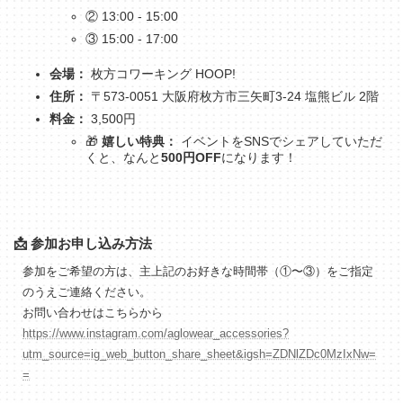
② 13:00 - 15:00
③ 15:00 - 17:00
会場：
枚方コワーキング HOOP!
住所：
〒573-0051 大阪府枚方市三矢町3-24 塩熊ビル 2階
料金：
3,500円
🎁
嬉しい特典：
イベントをSNSでシェアしていただ
くと、なんと
500円OFF
になります！
📩 参加お申し込み方法
参加をご希望の方は、主上記のお好きな時間帯（①〜③）をご指定
のうえご連絡ください。
お問い合わせはこちらから
https://www.instagram.com/aglowear_accessories?
utm_source=ig_web_button_share_sheet&igsh=ZDNlZDc0MzIxNw=
=