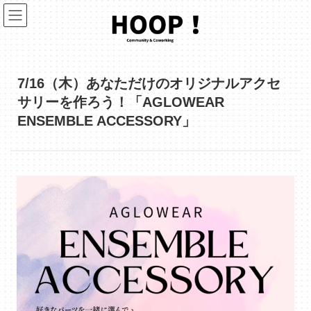
コ
ナ
ン
ビ
テ
ゲ
ン
ー
ツ
シ
へ
ョ
ス
ン
7/16（木）あなただけのオリジナルアクセ
キ
に
サリーを作ろう！「AGLOWEAR
ッ
移
プ
動
ENSEMBLE ACCESSORY」